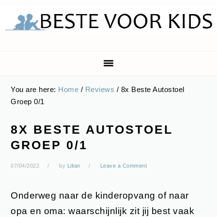
Skip
Skip
Skip
Skip
to
to
to
to
primary
main
primary
footer
navigation
content
sidebar
You are here:
Home
/
Reviews
/
8x Beste Autostoel
Groep 0/1
8X BESTE AUTOSTOEL
GROEP 0/1
07/04/2022
by
Lilian
Leave a Comment
Onderweg naar de kinderopvang of naar
opa en oma: waarschijnlijk zit jij best vaak