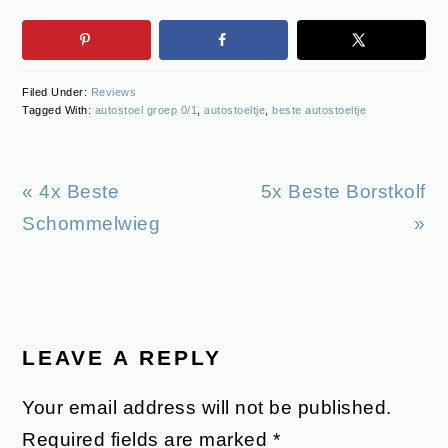
Filed Under:
Reviews
Tagged With:
autostoel groep 0/1
,
autostoeltje
,
beste autostoeltje
Previous
Next
« 4x Beste
5x Beste Borstkolf
Post:
Post:
Schommelwieg
»
READER
INTERACTIONS
LEAVE A REPLY
Your email address will not be published.
Required fields are marked
*