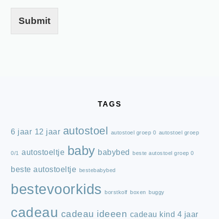
Submit
FOOTER
TAGS
autostoel
6 jaar
12 jaar
autostoel groep 0
autostoel groep
baby
autostoeltje
babybed
0/1
beste autostoel groep 0
beste autostoeltje
bestebabybed
bestevoorkids
borstkolf
boxen
buggy
cadeau
cadeau ideeen
cadeau kind 4 jaar