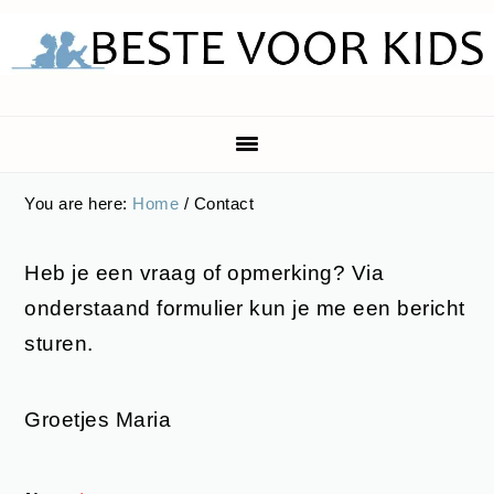
Skip
Skip
Skip
to
to
to
primary
main
footer
navigation
content
You are here:
Home
/
Contact
Heb je een vraag of opmerking? Via
onderstaand formulier kun je me een bericht
sturen.
Groetjes Maria