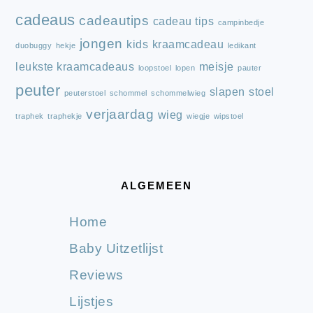
cadeaus
cadeautips
cadeau tips
campinbedje
jongen
kids
kraamcadeau
duobuggy
hekje
ledikant
leukste kraamcadeaus
meisje
loopstoel
lopen
pauter
peuter
slapen
stoel
peuterstoel
schommel
schommelwieg
verjaardag
wieg
traphek
traphekje
wiegje
wipstoel
ALGEMEEN
Home
Baby Uitzetlijst
Reviews
Lijstjes