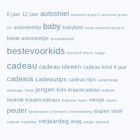
autostoel
6 jaar
12 jaar
autostoel groep 0
autostoel groep
baby
autostoeltje
babybed
0/1
beste autostoel groep 0
beste autostoeltje
bestebabybed
bestevoorkids
borstkolf
boxen
buggy
cadeau
cadeau ideeen
cadeau kind 4 jaar
cadeaus
cadeautips
cadeau tips
campinbedje
jongen
kids
kraamcadeau
duobuggy
hekje
ledikant
leukste kraamcadeaus
meisje
loopstoel
lopen
pauter
peuter
slapen
stoel
peuterstoel
schommel
schommelwieg
verjaardag
wieg
traphek
traphekje
wiegje
wipstoel