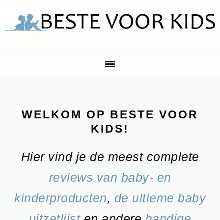
Skip
Skip
Skip
to
to
to
primary
main
footer
navigation
content
WELKOM OP BESTE VOOR
KIDS!
Hier vind je de meest complete
reviews van baby- en
kinderproducten
,
de ultieme baby
uitzetlijst
en andere
handige