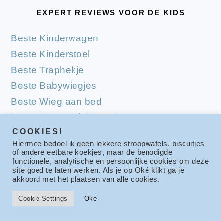
EXPERT REVIEWS VOOR DE KIDS
Beste Kinderwagen
Beste Kinderstoel
Beste Traphekje
Beste Babywiegjes
Beste Wieg aan bed
Beste Autostoel Groep 0
COOKIES!
Beste Autostoel Groep 0-1
Hiermee bedoel ik geen lekkere stroopwafels, biscuitjes
Beste Buggy
of andere eetbare koekjes, maar de benodigde
functionele, analytische en persoonlijke cookies om deze
Beste Babyfoon met Camera
site goed te laten werken. Als je op Oké klikt ga je
Beste Schommelwieg
akkoord met het plaatsen van alle cookies.
Beste Borstkolf
Cookie Settings
Oké
Beste Loopstoel