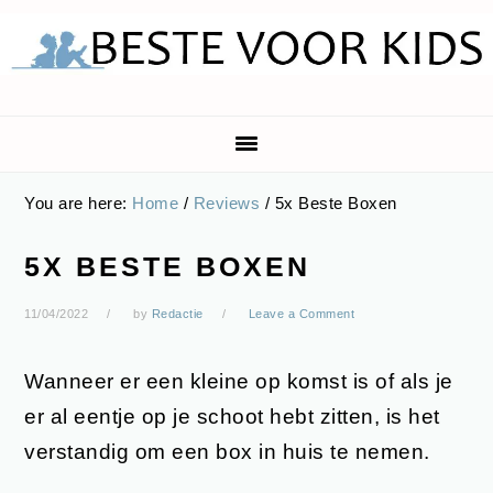
Skip
Skip
Skip
Skip
to
to
to
to
primary
main
primary
footer
navigation
content
sidebar
You are here:
Home
/
Reviews
/
5x Beste Boxen
5X BESTE BOXEN
11/04/2022
by
Redactie
Leave a Comment
Wanneer er een kleine op komst is of als je
er al eentje op je schoot hebt zitten, is het
verstandig om een box in huis te nemen.