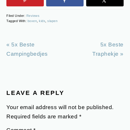
Filed Under:
Reviews
Tagged With:
boxen
,
kids
,
slapen
Previous
Next
« 5x Beste
5x Beste
Post:
Post:
Campingbedjes
Traphekje »
READER
INTERACTIONS
LEAVE A REPLY
Your email address will not be published.
Required fields are marked
*