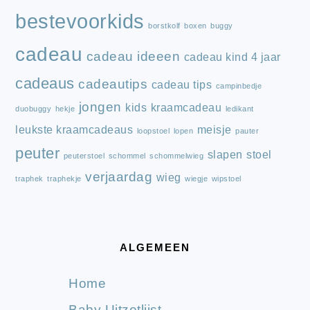
bestevoorkids
borstkolf
boxen
buggy
cadeau
cadeau ideeen
cadeau kind 4 jaar
cadeaus
cadeautips
cadeau tips
campinbedje
jongen
kids
kraamcadeau
duobuggy
hekje
ledikant
leukste kraamcadeaus
meisje
loopstoel
lopen
pauter
peuter
slapen
stoel
peuterstoel
schommel
schommelwieg
verjaardag
wieg
traphek
traphekje
wiegje
wipstoel
ALGEMEEN
Home
Baby Uitzetlijst