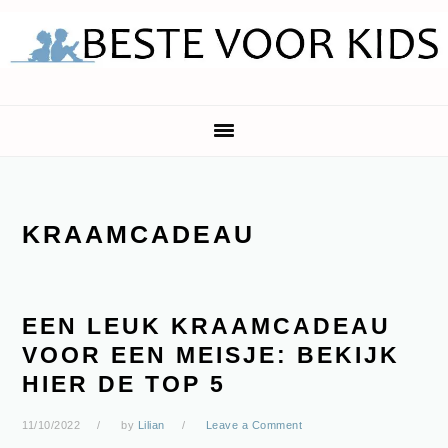
Skip
Skip
Skip
Skip
to
to
to
to
primary
main
primary
footer
navigation
content
sidebar
KRAAMCADEAU
EEN LEUK KRAAMCADEAU
VOOR EEN MEISJE: BEKIJK
HIER DE TOP 5
11/10/2022
by
Lilian
Leave a Comment