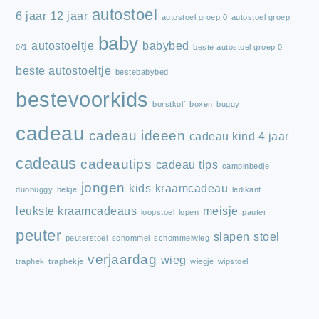
autostoel
6 jaar
12 jaar
autostoel groep 0
autostoel groep
baby
autostoeltje
babybed
0/1
beste autostoel groep 0
beste autostoeltje
bestebabybed
bestevoorkids
borstkolf
boxen
buggy
cadeau
cadeau ideeen
cadeau kind 4 jaar
cadeaus
cadeautips
cadeau tips
campinbedje
jongen
kids
kraamcadeau
duobuggy
hekje
ledikant
leukste kraamcadeaus
meisje
loopstoel
lopen
pauter
peuter
slapen
stoel
peuterstoel
schommel
schommelwieg
verjaardag
wieg
traphek
traphekje
wiegje
wipstoel