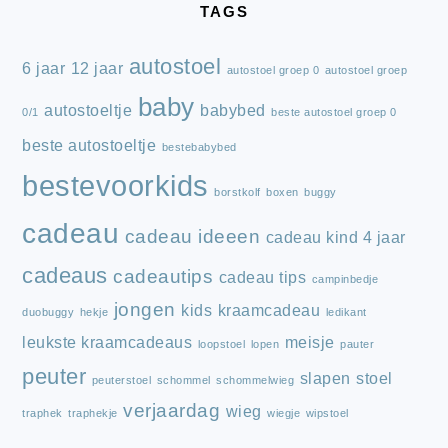
TAGS
autostoel
6 jaar
12 jaar
autostoel groep 0
autostoel groep
baby
autostoeltje
babybed
0/1
beste autostoel groep 0
beste autostoeltje
bestebabybed
bestevoorkids
borstkolf
boxen
buggy
cadeau
cadeau ideeen
cadeau kind 4 jaar
cadeaus
cadeautips
cadeau tips
campinbedje
jongen
kids
kraamcadeau
duobuggy
hekje
ledikant
leukste kraamcadeaus
meisje
loopstoel
lopen
pauter
peuter
slapen
stoel
peuterstoel
schommel
schommelwieg
verjaardag
wieg
traphek
traphekje
wiegje
wipstoel