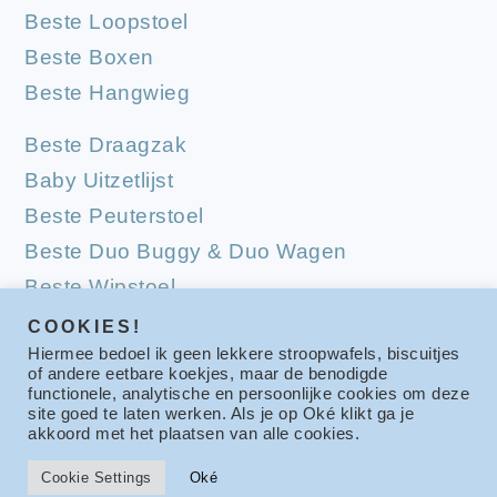
Beste Loopstoel
Beste Boxen
Beste Hangwieg
Beste Draagzak
Baby Uitzetlijst
Beste Peuterstoel
Beste Duo Buggy & Duo Wagen
Beste Wipstoel
Beste Campingbedjes
COOKIES!
Hiermee bedoel ik geen lekkere stroopwafels, biscuitjes
Beste Babymatrassen
of andere eetbare koekjes, maar de benodigde
functionele, analytische en persoonlijke cookies om deze
site goed te laten werken. Als je op Oké klikt ga je
akkoord met het plaatsen van alle cookies.
COPYRIGHT © 2026 BESTE VOOR KIDS
Cookie Settings
Oké
PRIVACY POLICY