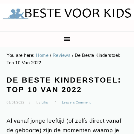
Skip
Skip
Skip
Skip
to
to
to
to
primary
main
primary
footer
navigation
content
sidebar
You are here:
Home
/
Reviews
/
De Beste Kinderstoel:
Top 10 Van 2022
DE BESTE KINDERSTOEL:
TOP 10 VAN 2022
01/01/2022
by
Lilian
Leave a Comment
Al vanaf jonge leeftijd (of zelfs direct vanaf
de geboorte) zijn de momenten waarop je