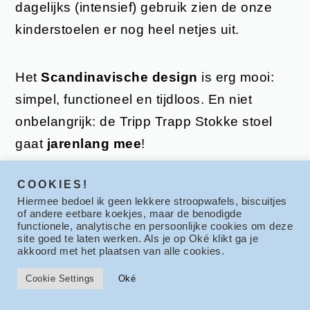
dagelijks (intensief) gebruik zien de onze
kinderstoelen er nog heel netjes uit.
Het
Scandinavische design
is erg mooi:
simpel, functioneel en tijdloos. En niet
onbelangrijk: de Tripp Trapp Stokke stoel
gaat
jarenlang mee
!
COOKIES!
Je kunt deze kinderstoel (met de
Tripp
Hiermee bedoel ik geen lekkere stroopwafels, biscuitjes
Trapp Stokke newborn set
) gebruiken
of andere eetbare koekjes, maar de benodigde
functionele, analytische en persoonlijke cookies om deze
vanaf het moment dat je baby geboren is en
site goed te laten werken. Als je op Oké klikt ga je
akkoord met het plaatsen van alle cookies.
er zelfs als volwassene redelijk comfortabel
op zitten.
Cookie Settings
Oké