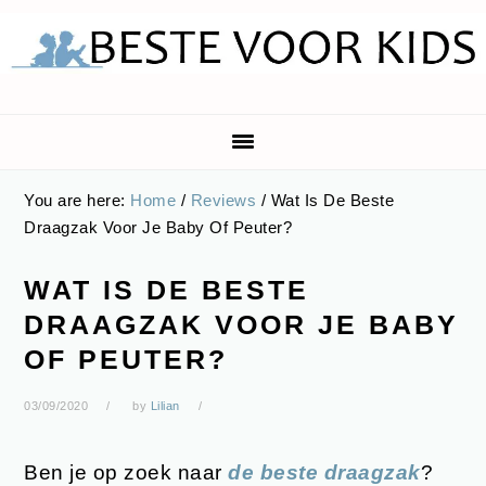
Skip
Skip
Skip
Skip
to
to
to
to
primary
main
primary
footer
navigation
content
sidebar
You are here:
Home
/
Reviews
/
Wat Is De Beste
Draagzak Voor Je Baby Of Peuter?
WAT IS DE BESTE
DRAAGZAK VOOR JE BABY
OF PEUTER?
03/09/2020
by
Lilian
Ben je op zoek naar
de beste draagzak
?