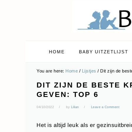
Skip
Skip
Skip
Skip
to
to
to
to
primary
main
primary
footer
navigation
content
sidebar
HOME
BABY UITZETLIJST
You are here:
Home
/
Lijstjes
/
Dit zijn de bes
DIT ZIJN DE BESTE
GEVEN: TOP 6
04/10/2022
by
Lilian
Leave a Comment
Het is altijd leuk als er gezinsuitbr