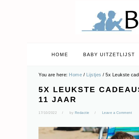
Skip
Skip
Skip
Skip
to
to
to
to
primary
main
primary
footer
navigation
content
sidebar
HOME
BABY UITZETLIJST
You are here:
Home
/
Lijstjes
/
5x Leukste cade
5X LEUKSTE CADEAU
11 JAAR
17/10/2022
by
Redactie
Leave a Comment