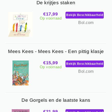
De krijtjes staken
€17,99
Bekijk Beschikbaarheid
Op voorraad
Bol.com
Mees Kees - Mees Kees - Een pittig klasje
€15,99
Bekijk Beschikbaarheid
Op voorraad
Bol.com
De Gorgels en de laatste kans
€21,99