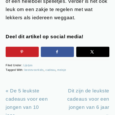
of een heleboel spelletjes. Verder is het ook
leuk om een zakje te regelen met wat
lekkers als iedereen weggaat.
Deel dit artikel op social media!
Filed Under:
Lijstjes
Tagged With:
bestevoorkids
,
cadeau
,
meisje
Previous
Next
« De 5 leukste
Dit zijn de leukste
Post:
Post:
cadeaus voor een
cadeaus voor een
jongen van 10
jongen van 6 jaar