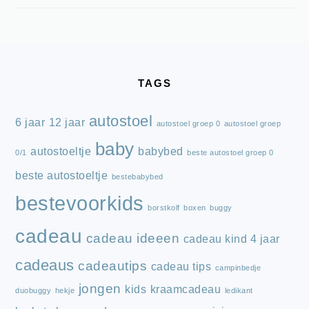
FOOTER
TAGS
autostoel
6 jaar
12 jaar
autostoel groep 0
autostoel groep
baby
autostoeltje
babybed
0/1
beste autostoel groep 0
beste autostoeltje
bestebabybed
bestevoorkids
borstkolf
boxen
buggy
cadeau
cadeau ideeen
cadeau kind 4 jaar
cadeaus
cadeautips
cadeau tips
campinbedje
jongen
kids
kraamcadeau
duobuggy
hekje
ledikant