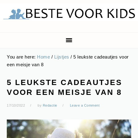
Skip
Skip
Skip
Skip
to
to
to
to
primary
main
primary
footer
navigation
content
sidebar
You are here:
Home
/
Lijstjes
/
5 leukste cadeautjes voor
een meisje van 8
5 LEUKSTE CADEAUTJES
VOOR EEN MEISJE VAN 8
17/10/2022
by
Redactie
Leave a Comment