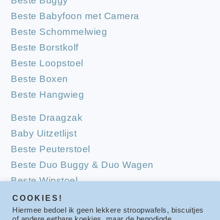
Beste Buggy
Beste Babyfoon met Camera
Beste Schommelwieg
Beste Borstkolf
Beste Loopstoel
Beste Boxen
Beste Hangwieg
Beste Draagzak
Baby Uitzetlijst
Beste Peuterstoel
Beste Duo Buggy & Duo Wagen
Beste Wipstoel
Beste Campingbedjes
COOKIES!
Hiermee bedoel ik geen lekkere stroopwafels, biscuitjes
Beste Babymatrassen
of andere eetbare koekjes, maar de benodigde