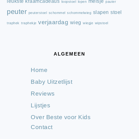
leukste kraamcadeaus
meisje
loopstoel
lopen
pauter
peuter
slapen
stoel
peuterstoel
schommel
schommelwieg
verjaardag
wieg
traphek
traphekje
wiegje
wipstoel
ALGEMEEN
Home
Baby Uitzetlijst
Reviews
Lijstjes
Over Beste voor Kids
Contact