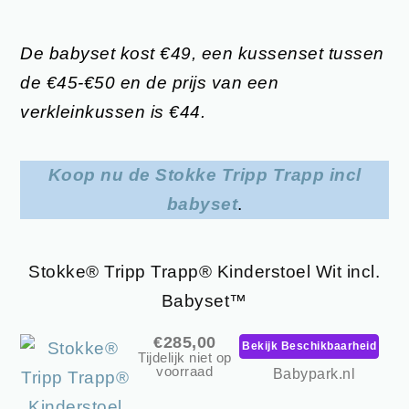
De babyset kost €49, een kussenset tussen
de €45-€50 en de prijs van een
verkleinkussen is
€44
.
Koop nu de Stokke Tripp Trapp incl
babyset
.
Stokke® Tripp Trapp® Kinderstoel Wit incl.
Babyset™
€285,00
Bekijk Beschikbaarheid
Tijdelijk niet op
voorraad
Babypark.nl