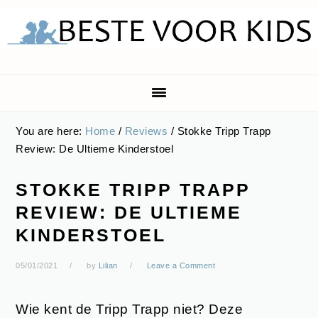
Skip
Skip
Skip
Skip
to
to
to
to
primary
main
primary
footer
navigation
content
sidebar
You are here:
Home
/
Reviews
/
Stokke Tripp Trapp
Review: De Ultieme Kinderstoel
STOKKE TRIPP TRAPP
REVIEW: DE ULTIEME
KINDERSTOEL
05/01/2021
by
Lilian
Leave a Comment
Wie kent de Tripp Trapp niet? Deze