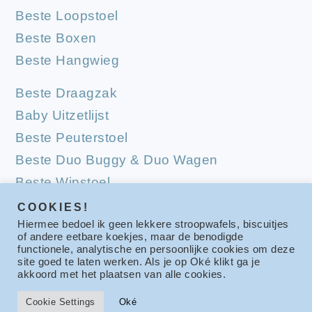
Beste Loopstoel
Beste Boxen
Beste Hangwieg
Beste Draagzak
Baby Uitzetlijst
Beste Peuterstoel
Beste Duo Buggy & Duo Wagen
Beste Wipstoel
Beste Campingbedjes
COOKIES!
Hiermee bedoel ik geen lekkere stroopwafels, biscuitjes
Beste Babymatrassen
of andere eetbare koekjes, maar de benodigde
functionele, analytische en persoonlijke cookies om deze
site goed te laten werken. Als je op Oké klikt ga je
akkoord met het plaatsen van alle cookies.
COPYRIGHT © 2026 BESTE VOOR KIDS
Cookie Settings
Oké
PRIVACY POLICY