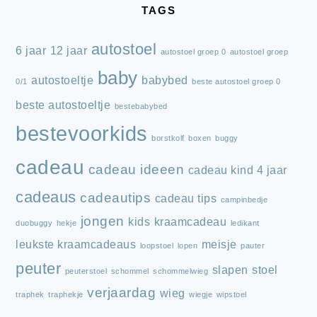
TAGS
autostoel
6 jaar
12 jaar
autostoel groep 0
autostoel groep
baby
autostoeltje
babybed
0/1
beste autostoel groep 0
beste autostoeltje
bestebabybed
bestevoorkids
borstkolf
boxen
buggy
cadeau
cadeau ideeen
cadeau kind 4 jaar
cadeaus
cadeautips
cadeau tips
campinbedje
jongen
kids
kraamcadeau
duobuggy
hekje
ledikant
leukste kraamcadeaus
meisje
loopstoel
lopen
pauter
peuter
slapen
stoel
peuterstoel
schommel
schommelwieg
verjaardag
wieg
traphek
traphekje
wiegje
wipstoel