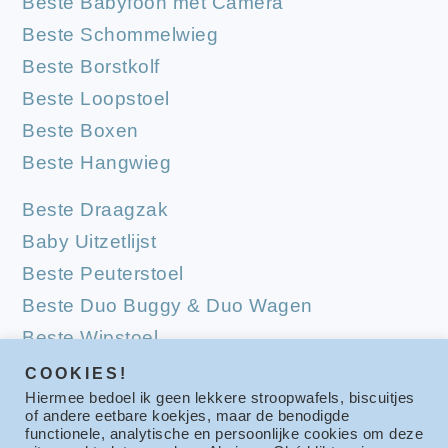
Beste Babyfoon met Camera
Beste Schommelwieg
Beste Borstkolf
Beste Loopstoel
Beste Boxen
Beste Hangwieg
Beste Draagzak
Baby Uitzetlijst
Beste Peuterstoel
Beste Duo Buggy & Duo Wagen
Beste Wipstoel
Beste Campingbedjes
COOKIES!
Hiermee bedoel ik geen lekkere stroopwafels, biscuitjes
Beste Babymatrassen
of andere eetbare koekjes, maar de benodigde
functionele, analytische en persoonlijke cookies om deze