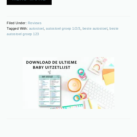
Filed Under:
Reviews
Tagged With:
autostoel
,
autostoel groep 1/2/3
,
beste autostoel
,
beste
autostoel groep 123
PRIMARY
SIDEBAR