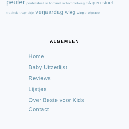
peuter
slapen
stoel
peuterstoel
schommel
schommelwieg
verjaardag
wieg
traphek
traphekje
wiegje
wipstoel
ALGEMEEN
Home
Baby Uitzetlijst
Reviews
Lijstjes
Over Beste voor Kids
Contact