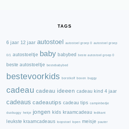
FOOTER
TAGS
autostoel
6 jaar
12 jaar
autostoel groep 0
autostoel groep
baby
autostoeltje
babybed
0/1
beste autostoel groep 0
beste autostoeltje
bestebabybed
bestevoorkids
borstkolf
boxen
buggy
cadeau
cadeau ideeen
cadeau kind 4 jaar
cadeaus
cadeautips
cadeau tips
campinbedje
jongen
kids
kraamcadeau
duobuggy
hekje
ledikant
leukste kraamcadeaus
meisje
loopstoel
lopen
pauter