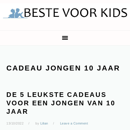
Skip
Skip
Skip
Skip
to
to
to
to
primary
main
primary
footer
navigation
content
sidebar
CADEAU JONGEN 10 JAAR
DE 5 LEUKSTE CADEAUS
VOOR EEN JONGEN VAN 10
JAAR
13/10/2022
by
Lilian
Leave a Comment