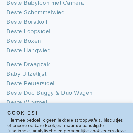
Beste Babyfoon met Camera
Beste Schommelwieg
Beste Borstkolf
Beste Loopstoel
Beste Boxen
Beste Hangwieg
Beste Draagzak
Baby Uitzetlijst
Beste Peuterstoel
Beste Duo Buggy & Duo Wagen
Beste Wipstoel
Beste Campingbedjes
COOKIES!
Hiermee bedoel ik geen lekkere stroopwafels, biscuitjes
Beste Babymatrassen
of andere eetbare koekjes, maar de benodigde
functionele, analytische en persoonlijke cookies om deze