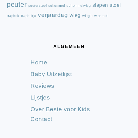
peuter
slapen
stoel
peuterstoel
schommel
schommelwieg
verjaardag
wieg
traphek
traphekje
wiegje
wipstoel
ALGEMEEN
Home
Baby Uitzetlijst
Reviews
Lijstjes
Over Beste voor Kids
Contact