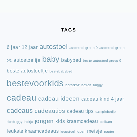
FOOTER
TAGS
autostoel
6 jaar
12 jaar
autostoel groep 0
autostoel groep
baby
autostoeltje
babybed
0/1
beste autostoel groep 0
beste autostoeltje
bestebabybed
bestevoorkids
borstkolf
boxen
buggy
cadeau
cadeau ideeen
cadeau kind 4 jaar
cadeaus
cadeautips
cadeau tips
campinbedje
jongen
kids
kraamcadeau
duobuggy
hekje
ledikant
leukste kraamcadeaus
meisje
loopstoel
lopen
pauter