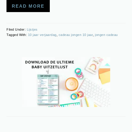
READ MORE
Filed Under:
Lijstjes
Tagged With:
10 jaar verjaardag
,
cadeau jongen 10 jaar
,
jongen cadeau
PRIMARY
SIDEBAR