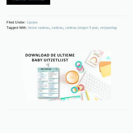
Filed Under:
Lijstjes
Tagged With:
beste cadeau
,
cadeau
,
cadeau jongen 5 jaar
,
verjaardag
PRIMARY
SIDEBAR