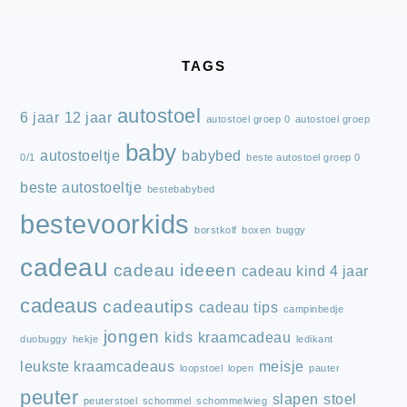
FOOTER
TAGS
autostoel
6 jaar
12 jaar
autostoel groep 0
autostoel groep
baby
autostoeltje
babybed
0/1
beste autostoel groep 0
beste autostoeltje
bestebabybed
bestevoorkids
borstkolf
boxen
buggy
cadeau
cadeau ideeen
cadeau kind 4 jaar
cadeaus
cadeautips
cadeau tips
campinbedje
jongen
kids
kraamcadeau
duobuggy
hekje
ledikant
leukste kraamcadeaus
meisje
loopstoel
lopen
pauter
peuter
slapen
stoel
peuterstoel
schommel
schommelwieg