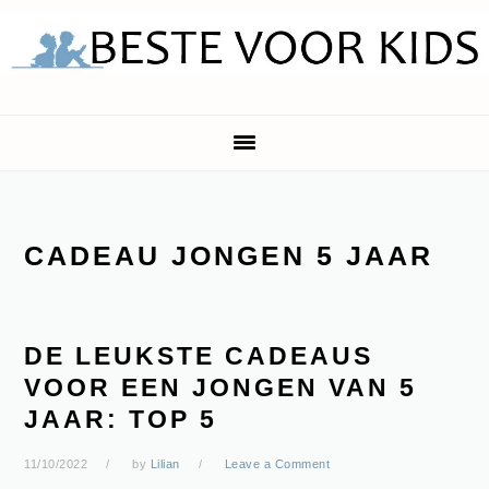
Skip
Skip
Skip
Skip
to
to
to
to
primary
main
primary
footer
navigation
content
sidebar
CADEAU JONGEN 5 JAAR
DE LEUKSTE CADEAUS
VOOR EEN JONGEN VAN 5
JAAR: TOP 5
11/10/2022
by
Lilian
Leave a Comment