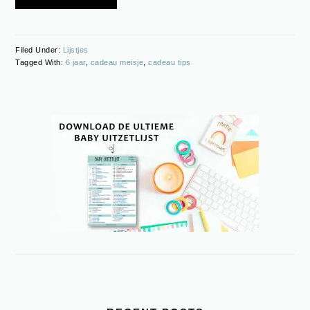
Filed Under:
Lijstjes
Tagged With:
6 jaar
,
cadeau meisje
,
cadeau tips
PRIMARY
SIDEBAR