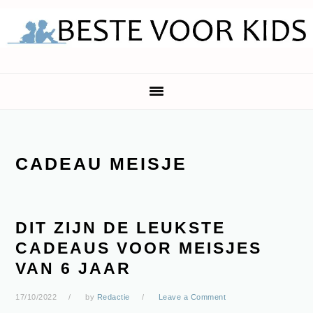
Skip
Skip
Skip
Skip
to
to
to
to
primary
main
primary
footer
navigation
content
sidebar
CADEAU MEISJE
DIT ZIJN DE LEUKSTE
CADEAUS VOOR MEISJES
VAN 6 JAAR
17/10/2022
by
Redactie
Leave a Comment