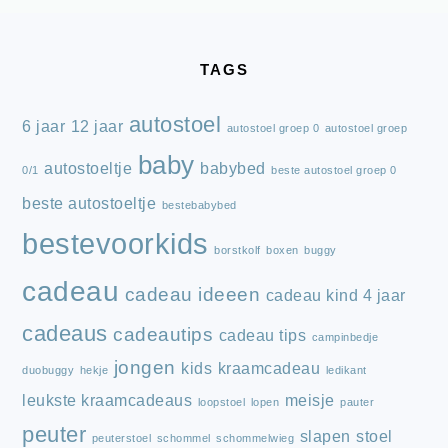
FOOTER
TAGS
autostoel
6 jaar
12 jaar
autostoel groep 0
autostoel groep
baby
autostoeltje
babybed
0/1
beste autostoel groep 0
beste autostoeltje
bestebabybed
bestevoorkids
borstkolf
boxen
buggy
cadeau
cadeau ideeen
cadeau kind 4 jaar
cadeaus
cadeautips
cadeau tips
campinbedje
jongen
kids
kraamcadeau
duobuggy
hekje
ledikant
leukste kraamcadeaus
meisje
loopstoel
lopen
pauter
peuter
slapen
stoel
peuterstoel
schommel
schommelwieg