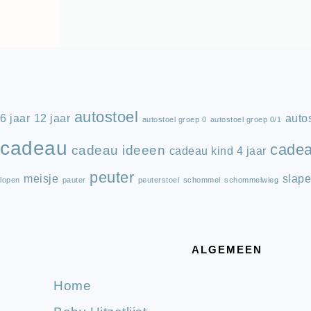
FOOTER
autostoel
6 jaar
12 jaar
autos
autostoel groep 0
autostoel groep 0/1
cadeau
cade
cadeau ideeen
cadeau kind 4 jaar
peuter
meisje
slap
lopen
pauter
peuterstoel
schommel
schommelwieg
ALGEMEEN
Home