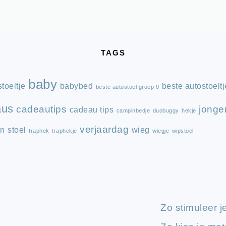
TAGS
baby
toeltje
babybed
beste autostoeltj
beste autostoel groep 0
aus
cadeautips
jonge
cadeau tips
campinbedje
duobuggy
hekje
verjaardag
en
stoel
wieg
traphek
traphekje
wiegje
wipstoel
Zo stimuleer j