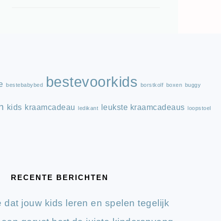
bestevoorkids
e
bestebabybed
borstkolf
boxen
buggy
n
kids
kraamcadeau
leukste kraamcadeaus
ledikant
loopstoel
RECENTE BERICHTEN
e dat jouw kids leren en spelen tegelijk