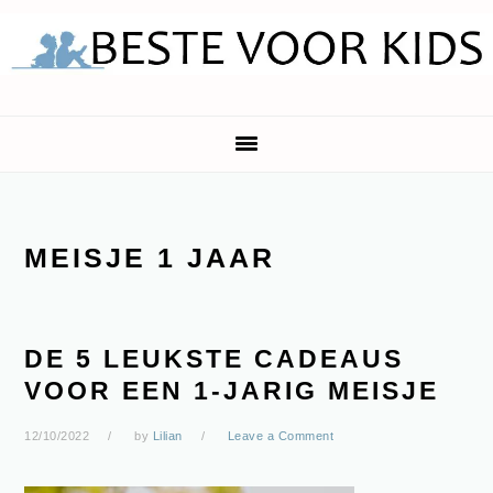
Skip
Skip
Skip
Skip
to
to
to
to
primary
main
primary
footer
navigation
content
sidebar
MEISJE 1 JAAR
DE 5 LEUKSTE CADEAUS
VOOR EEN 1-JARIG MEISJE
12/10/2022
by
Lilian
Leave a Comment