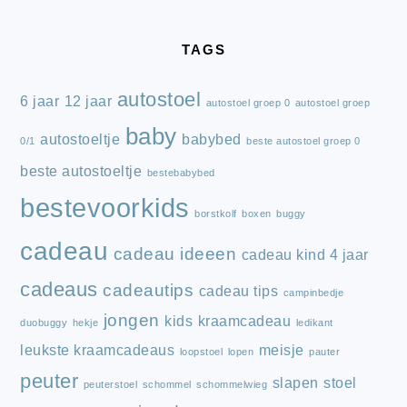
FOOTER
TAGS
autostoel
6 jaar
12 jaar
autostoel groep 0
autostoel groep
baby
autostoeltje
babybed
0/1
beste autostoel groep 0
beste autostoeltje
bestebabybed
bestevoorkids
borstkolf
boxen
buggy
cadeau
cadeau ideeen
cadeau kind 4 jaar
cadeaus
cadeautips
cadeau tips
campinbedje
jongen
kids
kraamcadeau
duobuggy
hekje
ledikant
leukste kraamcadeaus
meisje
loopstoel
lopen
pauter
peuter
slapen
stoel
peuterstoel
schommel
schommelwieg