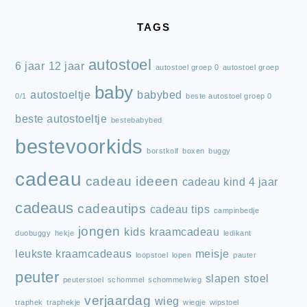
FOOTER
TAGS
autostoel
6 jaar
12 jaar
autostoel groep 0
autostoel groep
baby
autostoeltje
babybed
0/1
beste autostoel groep 0
beste autostoeltje
bestebabybed
bestevoorkids
borstkolf
boxen
buggy
cadeau
cadeau ideeen
cadeau kind 4 jaar
cadeaus
cadeautips
cadeau tips
campinbedje
jongen
kids
kraamcadeau
duobuggy
hekje
ledikant
leukste kraamcadeaus
meisje
loopstoel
lopen
pauter
peuter
slapen
stoel
peuterstoel
schommel
schommelwieg
verjaardag
wieg
traphek
traphekje
wiegje
wipstoel