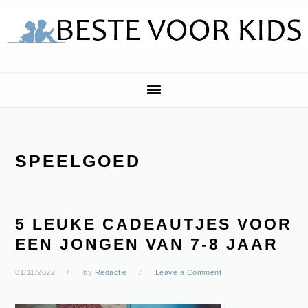
Skip
Skip
Skip
Skip
to
to
to
to
primary
main
primary
footer
navigation
content
sidebar
SPEELGOED
5 LEUKE CADEAUTJES VOOR
EEN JONGEN VAN 7-8 JAAR
01/11/2022
by
Redactie
Leave a Comment